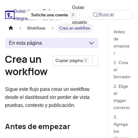
Guías
Guías de
Referencia
Soyio Docs
de
Buscar
Solicita una cuenta
integración
de la API
usuario
Workflows
Crea un workflow
Antes
de
En esta página
empeza
r
Crea un
Copiar página
C
1. Crea
workflow
el
borrador
2. Elige
Sigue este flujo para crear un workflow
el
desde el dashboard sin perder de vista
trigger
pruebas, contexto y publicación.
correcto
3.
Antes de empezar
Agrega
los