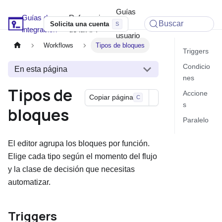
Guías
Guías de
Referencia
Soyio Docs
de
Buscar
Solicita una cuenta
integración
de la API
usuario
Workflows
Tipos de bloques
Triggers
Condicio
En esta página
nes
Tipos de
Accione
Copiar página
C
s
bloques
Paralelo
El editor agrupa los bloques por función.
Elige cada tipo según el momento del flujo
y la clase de decisión que necesitas
automatizar.
Triggers