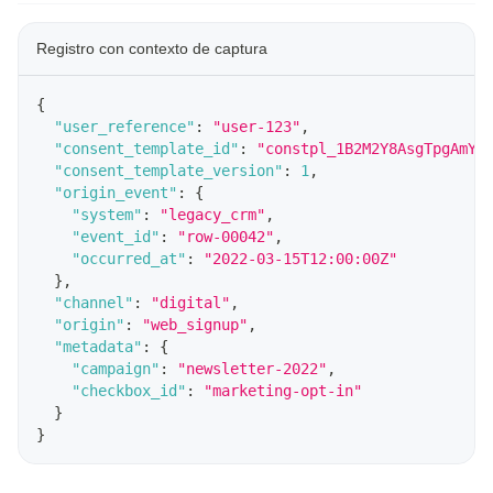
Registro con contexto de captura
{
"user_reference"
:
"user-123"
,
"consent_template_id"
:
"constpl_1B2M2Y8AsgTpgAmY7
"consent_template_version"
:
1
,
"origin_event"
:
{
"system"
:
"legacy_crm"
,
"event_id"
:
"row-00042"
,
"occurred_at"
:
"2022-03-15T12:00:00Z"
}
,
"channel"
:
"digital"
,
"origin"
:
"web_signup"
,
"metadata"
:
{
"campaign"
:
"newsletter-2022"
,
"checkbox_id"
:
"marketing-opt-in"
}
}