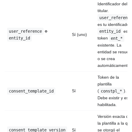
Identificador del
titular.
user_referenc
es tu identificador;
o
user_reference
es u
entity_id
Sí (uno)
entity_id
token
ent_*
existente. La
entidad se resuel
o se crea
automáticamente.
Token de la
plantilla
Sí
(
).
consent_template_id
constpl_*
Debe existir y esta
habilitada.
Versión exacta de
la plantilla a la qu
consent_template_version
Sí
se otorgó el