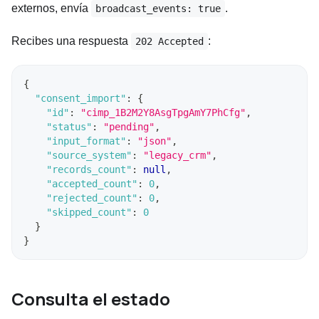
externos, envía
.
broadcast_events: true
Recibes una respuesta
:
202 Accepted
{
"consent_import"
:
{
"id"
:
"cimp_1B2M2Y8AsgTpgAmY7PhCfg"
,
"status"
:
"pending"
,
"input_format"
:
"json"
,
"source_system"
:
"legacy_crm"
,
"records_count"
:
null
,
"accepted_count"
:
0
,
"rejected_count"
:
0
,
"skipped_count"
:
0
}
}
Consulta el estado