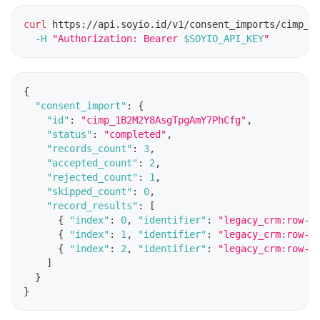
curl
 https://api.soyio.id/v1/consent_imports/cimp_1
-H
"Authorization: Bearer 
$SOYIO_API_KEY
"
{
"consent_import"
:
{
"id"
:
"cimp_1B2M2Y8AsgTpgAmY7PhCfg"
,
"status"
:
"completed"
,
"records_count"
:
3
,
"accepted_count"
:
2
,
"rejected_count"
:
1
,
"skipped_count"
:
0
,
"record_results"
:
[
{
"index"
:
0
,
"identifier"
:
"legacy_crm:row-0
{
"index"
:
1
,
"identifier"
:
"legacy_crm:row-0
{
"index"
:
2
,
"identifier"
:
"legacy_crm:row-0
]
}
}