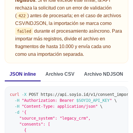
registros
. Si el lote excede este límite, la API
rechaza la solicitud con un error de validación
(
) antes de procesarla; en el caso de archivos
422
CSV/NDJSON, la importación se marca como
durante el procesamiento asíncrono. Para
failed
importar más registros, divide el archivo en
fragmentos de hasta 10.000 y envía cada uno
como una importación separada.
JSON inline
Archivo CSV
Archivo NDJSON
curl
-X
 POST https://api.soyio.id/v1/consent_import
-H
"Authorization: Bearer 
$SOYIO_API_KEY
"
\
-H
"Content-Type: application/json"
\
-d
'{
    "source_system": "legacy_crm",
    "consents": [
      {