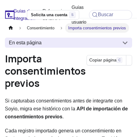
Guías
Guías de
Referencia
Soyio Docs
de
Buscar
Solicita una cuenta
integración
de la API
usuario
Consentimiento
Importa consentimientos previos
En esta página
Importa
Copiar página
C
consentimientos
previos
Si capturabas consentimientos antes de integrarte con
Soyio, migra ese histórico con la
API de importación de
consentimientos previos
.
Cada registro importado genera un consentimiento en