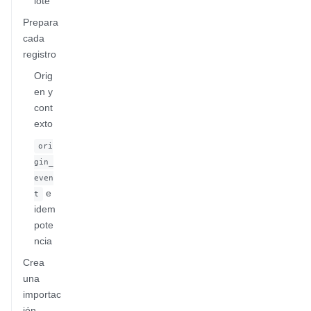
lote
Prepara
cada
registro
Orig
en y
cont
exto
ori
gin_
even
e
t
idem
pote
ncia
Crea
una
importac
ión