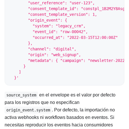
        "user_reference": "user-123",
        "consent_template_id": "constpl_1B2M2Y8AsgT
        "consent_template_version": 1,
        "origin_event": {
          "system": "legacy_crm",
          "event_id": "row-00042",
          "occurred_at": "2022-03-15T12:00:00Z"
        },
        "channel": "digital",
        "origin": "web_signup",
        "metadata": { "campaign": "newsletter-2022"
      }
    ]
  }'
en el envelope es el valor por defecto
source_system
para los registros que no especifican
. Por defecto, la importación no
origin_event.system
activa webhooks ni workflows basados en eventos. Si
necesitas reproducir los eventos hacia consumidores