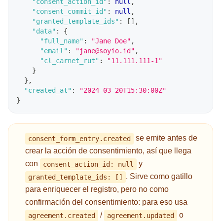
"consent_action_id"
:
null
,
"consent_commit_id"
:
null
,
"granted_template_ids"
:
[
]
,
"data"
:
{
"full_name"
:
"Jane Doe"
,
"email"
:
"jane@soyio.id"
,
"cl_carnet_rut"
:
"11.111.111-1"
}
}
,
"created_at"
:
"2024-03-20T15:30:00Z"
}
se emite antes de
consent_form_entry.created
crear la acción de consentimiento, así que llega
con
y
consent_action_id: null
. Sirve como gatillo
granted_template_ids: []
para enriquecer el registro, pero no como
confirmación del consentimiento: para eso usa
/
o
agreement.created
agreement.updated