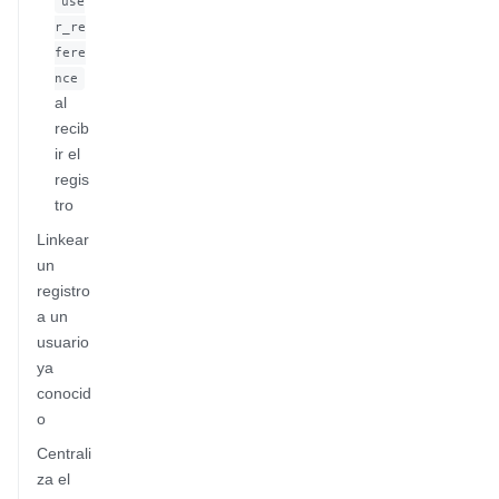
use
r_re
fere
nce
al
recib
ir el
regis
tro
Linkear
un
registro
a un
usuario
ya
conocid
o
Centrali
za el