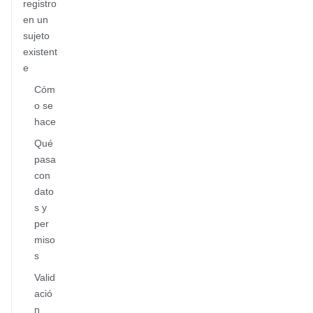
registro
en un
sujeto
existent
e
Cóm
o se
hace
Qué
pasa
con
dato
s y
per
miso
s
Valid
ació
n