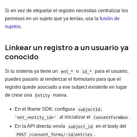
Si en vez de etiquetar el registro necesitas centralizar los
permisos en un sujeto que ya tenías, usa la
fusión de
sujetos
.
Linkear un registro a un usuario ya
conocido
Si tu sistema ya tiene un
o
para el usuario,
ent_*
id_*
puedes pasarlo al renderizar el formulario para que el
registro quede asociado a ese subject existente en lugar
de crear una
nueva.
Entity
En el iframe SDK: configura
subjectId:
al inicializar el
.
'ent_<entity_id>'
ConsentFormBox
En la API directa: envía
en el body del
subject_id
.
POST /consent_forms/:id/entries