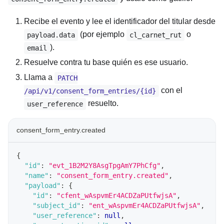
Recibe el evento y lee el identificador del titular desde
(por ejemplo
o
payload.data
cl_carnet_rut
).
email
Resuelve contra tu base quién es ese usuario.
Llama a
PATCH
con el
/api/v1/consent_form_entries/{id}
resuelto.
user_reference
consent_form_entry.created
{
"id"
:
"evt_1B2M2Y8AsgTpgAmY7PhCfg"
,
"name"
:
"consent_form_entry.created"
,
"payload"
:
{
"id"
:
"cfent_wAspvmEr4ACDZaPUtfwjsA"
,
"subject_id"
:
"ent_wAspvmEr4ACDZaPUtfwjsA"
,
"user_reference"
:
null
,