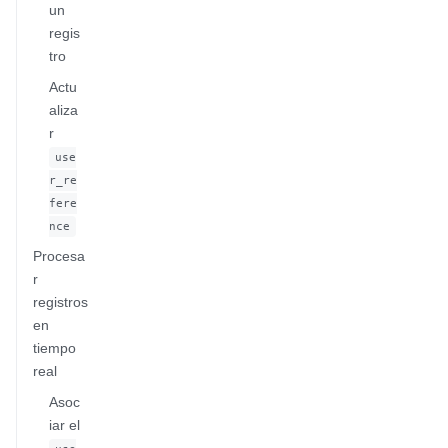
un
regis
tro
Actu
aliza
r
use
r_re
fere
nce
Procesa
r
registros
en
tiempo
real
Asoc
iar el