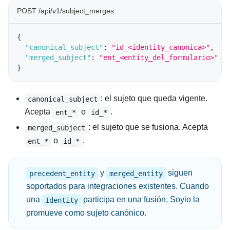
POST /api/v1/subject_merges
{
"canonical_subject"
:
"id_<identity_canonica>"
,
"merged_subject"
:
"ent_<entity_del_formulario>"
}
: el sujeto que queda vigente.
canonical_subject
Acepta
o
.
ent_*
id_*
: el sujeto que se fusiona. Acepta
merged_subject
o
.
ent_*
id_*
y
siguen
precedent_entity
merged_entity
soportados para integraciones existentes. Cuando
una
participa en una fusión, Soyio la
Identity
promueve como sujeto canónico.