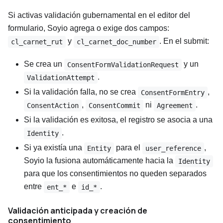
Si activas validación gubernamental en el editor del
formulario, Soyio agrega o exige dos campos:
y
. En el submit:
cl_carnet_rut
cl_carnet_doc_number
Se crea un
y un
ConsentFormValidationRequest
.
ValidationAttempt
Si la validación falla, no se crea
,
ConsentFormEntry
,
ni
.
ConsentAction
ConsentCommit
Agreement
Si la validación es exitosa, el registro se asocia a una
.
Identity
Si ya existía una
para el
,
Entity
user_reference
Soyio la fusiona automáticamente hacia la
Identity
para que los consentimientos no queden separados
entre
e
.
ent_*
id_*
Validación anticipada y creación de
consentimiento