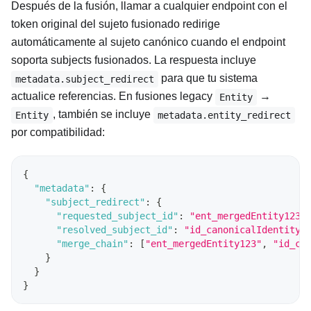
Después de la fusión, llamar a cualquier endpoint con el
token original del sujeto fusionado redirige
automáticamente al sujeto canónico cuando el endpoint
soporta subjects fusionados. La respuesta incluye
para que tu sistema
metadata.subject_redirect
actualice referencias. En fusiones legacy
→
Entity
, también se incluye
Entity
metadata.entity_redirect
por compatibilidad:
{
"metadata"
:
{
"subject_redirect"
:
{
"requested_subject_id"
:
"ent_mergedEntity123"
"resolved_subject_id"
:
"id_canonicalIdentity1
"merge_chain"
:
[
"ent_mergedEntity123"
,
"id_ca
}
}
}