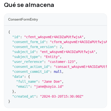
Qué se almacena
ConsentFormEntry
{
"id"
:
"cfent_wAspvmEr4ACDZaPUtfwjsA"
,
"consent_form_id"
:
"cform_wAspvmEr4ACDZaPUtfwjsA"
"consent_form_version"
:
2
,
"subject_id"
:
"ent_wAspvmEr4ACDZaPUtfwjsA"
,
"subject_type"
:
"Entity"
,
"user_reference"
:
"customer-123"
,
"consent_action_id"
:
"consact_wAspvmEr4ACDZaPUtfw
"consent_commit_id"
:
null
,
"data"
:
{
"full_name"
:
"Jane Doe"
,
"email"
:
"jane@soyio.id"
}
,
"created_at"
:
"2024-03-20T15:30:00Z"
}