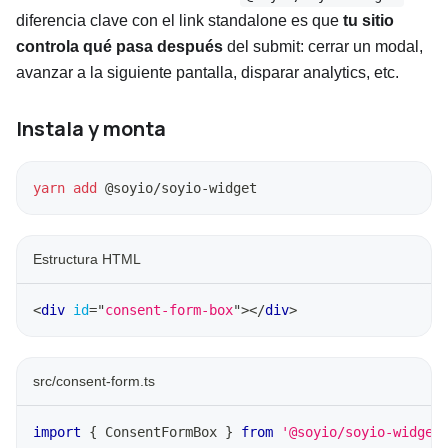
diferencia clave con el link standalone es que
tu sitio
controla qué pasa después
del submit: cerrar un modal,
avanzar a la siguiente pantalla, disparar analytics, etc.
Instala y monta
yarn
add
 @soyio/soyio-widget
Estructura HTML
<
div
id
=
"
consent-form-box
"
>
</
div
>
src/consent-form.ts
import
{
 ConsentFormBox 
}
from
'@soyio/soyio-widget