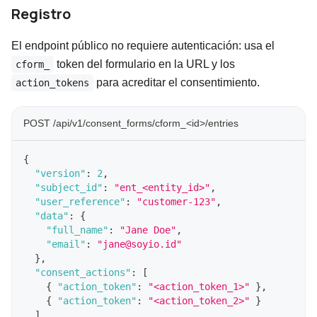
Registro
El endpoint público no requiere autenticación: usa el
token del formulario en la URL y los
cform_
para acreditar el consentimiento.
action_tokens
POST /api/v1/consent_forms/cform_<id>/entries
{
"version"
:
2
,
"subject_id"
:
"ent_<entity_id>"
,
"user_reference"
:
"customer-123"
,
"data"
:
{
"full_name"
:
"Jane Doe"
,
"email"
:
"jane@soyio.id"
}
,
"consent_actions"
:
[
{
"action_token"
:
"<action_token_1>"
}
,
{
"action_token"
:
"<action_token_2>"
}
]