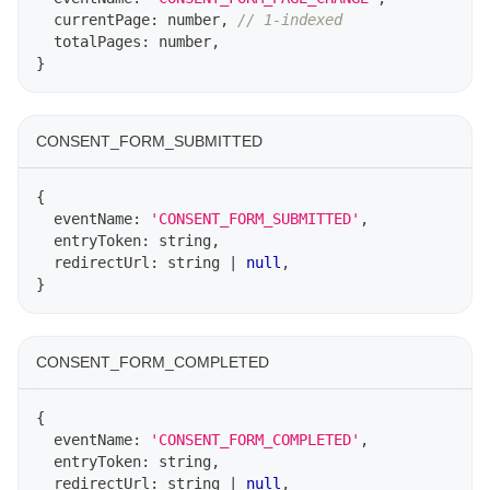
  currentPage
:
number
,
// 1-indexed
  totalPages
:
number
,
}
CONSENT_FORM_SUBMITTED
{
  eventName
:
'CONSENT_FORM_SUBMITTED'
,
  entryToken
:
string
,
  redirectUrl
:
string
|
null
,
}
CONSENT_FORM_COMPLETED
{
  eventName
:
'CONSENT_FORM_COMPLETED'
,
  entryToken
:
string
,
  redirectUrl
:
string
|
null
,