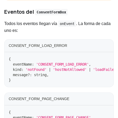
Eventos del
ConsentFormBox
Todos los eventos llegan vía
. La forma de cada
onEvent
uno es:
CONSENT_FORM_LOAD_ERROR
{
  eventName
:
'CONSENT_FORM_LOAD_ERROR'
,
  kind
:
'notFound'
|
'hostNotAllowed'
|
'loadFailed
  message
?
:
string
,
}
CONSENT_FORM_PAGE_CHANGE
{
  eventName
:
'CONSENT_FORM_PAGE_CHANGE'
,