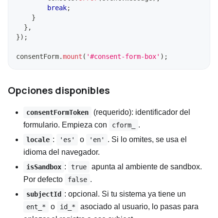
break
;
}
}
,
}
)
;
consentForm
.
mount
(
'#consent-form-box'
)
;
Opciones disponibles
(requerido): identificador del
consentFormToken
formulario. Empieza con
.
cform_
:
o
. Si lo omites, se usa el
locale
'es'
'en'
idioma del navegador.
:
apunta al ambiente de sandbox.
isSandbox
true
Por defecto
.
false
: opcional. Si tu sistema ya tiene un
subjectId
o
asociado al usuario, lo pasas para
ent_*
id_*