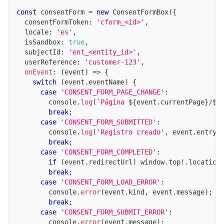
const
 consentForm 
=
new
ConsentFormBox
(
{
  consentFormToken
:
'cform_<id>'
,
  locale
:
'es'
,
  isSandbox
:
true
,
  subjectId
:
'ent_<entity_id>'
,
  userReference
:
'customer-123'
,
onEvent
:
(
event
)
=>
{
switch
(
event
.
eventName
)
{
case
'CONSENT_FORM_PAGE_CHANGE'
:
console
.
log
(
`
Página 
${
event
.
currentPage
}
/
${
break
;
case
'CONSENT_FORM_SUBMITTED'
:
console
.
log
(
'Registro creado'
,
 event
.
entryT
break
;
case
'CONSENT_FORM_COMPLETED'
:
if
(
event
.
redirectUrl
)
 window
.
top
!
.
location
break
;
case
'CONSENT_FORM_LOAD_ERROR'
:
console
.
error
(
event
.
kind
,
 event
.
message
)
;
break
;
case
'CONSENT_FORM_SUBMIT_ERROR'
:
console
.
error
(
event
.
message
)
;