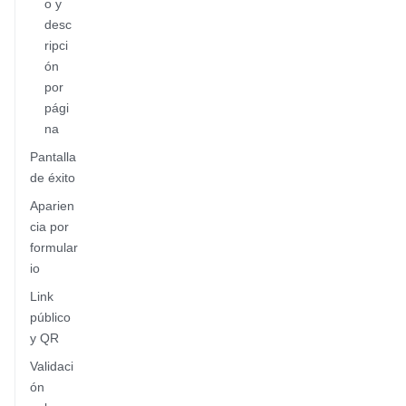
o y
desc
ripci
ón
por
pági
na
Pantalla
de éxito
Aparien
cia por
formular
io
Link
público
y QR
Validaci
ón