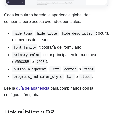
Cada formulario hereda la apariencia global de tu
compañía pero acepta overrides puntuales:
,
,
: oculta
hide_logo
hide_title
hide_description
elementos del header.
: tipografía del formulario.
font_family
: color principal en formato hex
primary_color
(
o
).
#RRGGBB
#RGB
:
,
o
.
button_alignment
left
center
right
:
o
.
progress_indicator_style
bar
steps
Lee la
guía de apariencia
para combinarlos con la
configuración global.
Link público y QR