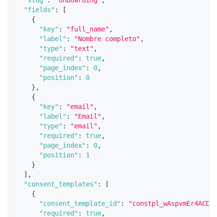
"slug"
:
"onboarding"
,
"fields"
:
[
{
"key"
:
"full_name"
,
"label"
:
"Nombre completo"
,
"type"
:
"text"
,
"required"
:
true
,
"page_index"
:
0
,
"position"
:
0
}
,
{
"key"
:
"email"
,
"label"
:
"Email"
,
"type"
:
"email"
,
"required"
:
true
,
"page_index"
:
0
,
"position"
:
1
}
]
,
"consent_templates"
:
[
{
"consent_template_id"
:
"constpl_wAspvmEr4ACDZ
"required"
:
true
,