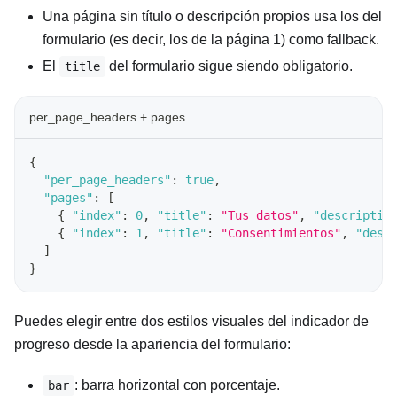
Una página sin título o descripción propios usa los del
formulario (es decir, los de la página 1) como fallback.
El
del formulario sigue siendo obligatorio.
title
per_page_headers + pages
{
"per_page_headers"
:
true
,
"pages"
:
[
{
"index"
:
0
,
"title"
:
"Tus datos"
,
"descriptio
{
"index"
:
1
,
"title"
:
"Consentimientos"
,
"desc
]
}
Puedes elegir entre dos estilos visuales del indicador de
progreso desde la apariencia del formulario:
: barra horizontal con porcentaje.
bar