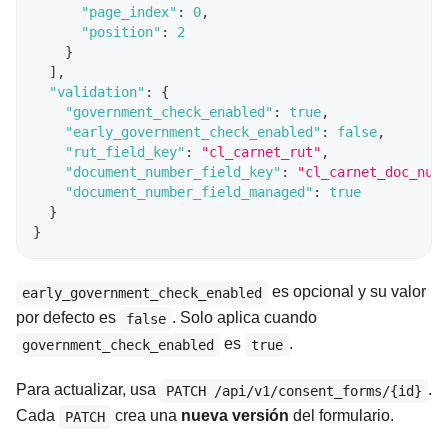
"page_index"
:
0
,
"position"
:
2
}
]
,
"validation"
:
{
"government_check_enabled"
:
true
,
"early_government_check_enabled"
:
false
,
"rut_field_key"
:
"cl_carnet_rut"
,
"document_number_field_key"
:
"cl_carnet_doc_num
"document_number_field_managed"
:
true
}
}
es opcional y su valor
early_government_check_enabled
por defecto es
. Solo aplica cuando
false
es
.
government_check_enabled
true
Para actualizar, usa
.
PATCH /api/v1/consent_forms/{id}
Cada
crea una
nueva versión
del formulario.
PATCH