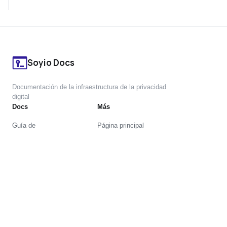
Soyio Docs
Documentación de la infraestructura de la privacidad
digital
Docs
Más
Guía de
Página principal
integración
Trust Center
Referencia de la
Status page
API
Guía de usuario