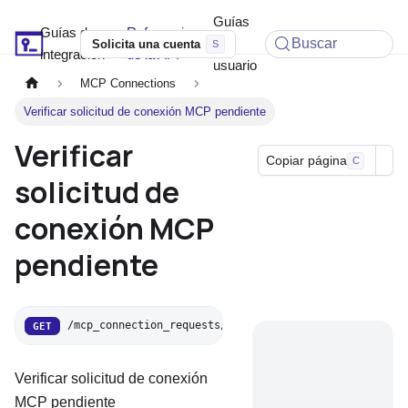
Guías
Guías de
Referencia
Soyio Docs
de
Buscar
Solicita una cuenta
integración
de la API
usuario
MCP Connections
Verificar solicitud de conexión MCP pendiente
Verificar
Copiar página
C
solicitud de
conexión MCP
pendiente
/mcp_connection_requests/verify
GET
Verificar solicitud de conexión
MCP pendiente