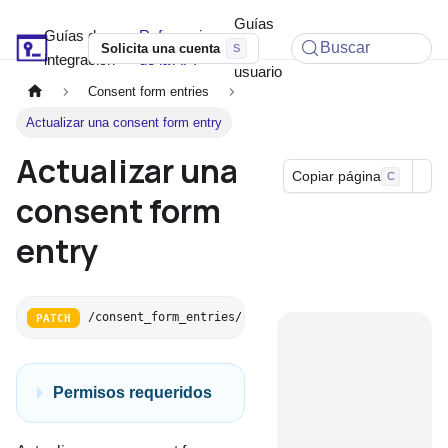
Guías
Guías de
Referencia
Soyio Docs
de
Buscar
Solicita una cuenta
integración
de la API
usuario
Consent form entries
Actualizar una consent form entry
Actualizar una
Copiar página
C
consent form
entry
/consent_form_entries/:id
PATCH
Permisos requeridos