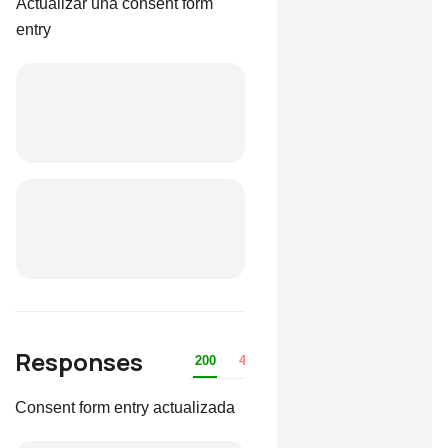
Actualizar una consent form
entry
Responses
200
401
403
404
422
Consent form entry actualizada