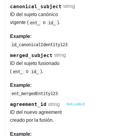
canonical_subject
string
ID del sujeto canónico
vigente (
o
).
ent_
id_
Example:
id_canonicalIdentity123
merged_subject
string
ID del sujeto fusionado
(
o
).
ent_
id_
Example:
ent_mergedEntity123
agreement_id
string
NULLABLE
ID del nuevo agreement
creado por la fusión.
Example: