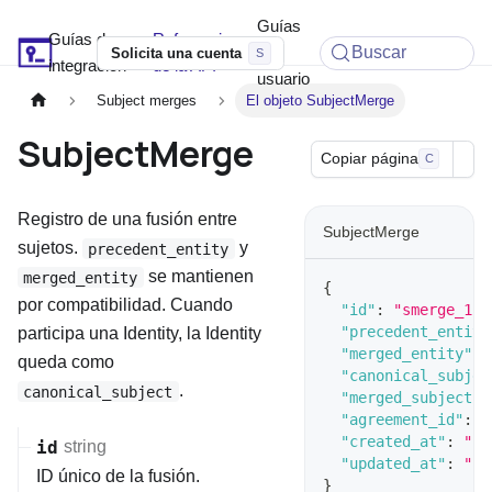
Guías
Guías de
Referencia
Soyio Docs
de
Buscar
Solicita una cuenta
integración
de la API
usuario
Subject merges
El objeto SubjectMerge
SubjectMerge
Copiar página
C
Registro de una fusión entre
SubjectMerge
sujetos.
y
precedent_entity
se mantienen
merged_entity
{
por compatibilidad. Cuando
"id"
:
"smerge_1B2
"precedent_entity
participa una Identity, la Identity
"merged_entity"
:
queda como
"canonical_subjec
.
canonical_subject
"merged_subject"
:
"agreement_id"
:
"
"created_at"
:
"20
id
string
"updated_at"
:
"20
ID único de la fusión.
}