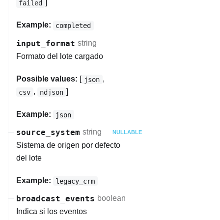
]
failed
Example:
completed
input_format
string
Formato del lote cargado
Possible values:
[
,
json
,
]
csv
ndjson
Example:
json
source_system
string
NULLABLE
Sistema de origen por defecto
del lote
Example:
legacy_crm
broadcast_events
boolean
Indica si los eventos