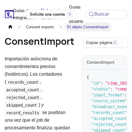
Guías
Guías de
Referencia
Soyio Docs
de
Buscar
Solicita una cuenta
integración
de la API
usuario
Consent imports
El objeto ConsentImport
ConsentImport
Copiar página
C
Importación asíncrona de
ConsentImport
consentimientos previos
(históricos). Los contadores
{
(
,
records_count
"id"
:
"cimp_1B2M2
"status"
:
"comple
,
accepted_count
"input_format"
:
"
,
rejected_count
"source_system"
:
) y
skipped_count
"broadcast_events
se pueblan
"records_count"
:
record_results
"accepted_count"
:
una vez que el job de
"rejected_count"
:
procesamiento finaliza; quedan
"skipped_count"
: