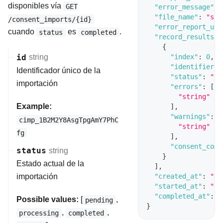
disponibles vía
GET
"error_message"
:
"file_name"
:
"str
/consent_imports/{id}
"error_report_url
cuando
es
.
status
completed
"record_results"
:
{
"index"
:
0
,
id
string
"identifier"
:
Identificador único de la
"status"
:
"ac
importación
"errors"
:
[
"string"
Example:
]
,
"warnings"
:
[
cimp_1B2M2Y8AsgTpgAmY7PhC
"string"
fg
]
,
"consent_comm
status
string
}
Estado actual de la
]
,
"created_at"
:
"20
importación
"started_at"
:
"20
"completed_at"
:
"
Possible values:
[
,
pending
}
,
,
processing
completed