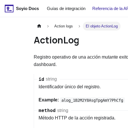
Soyio Docs
Guías de integración
Referencia de la A
Action logs
El objeto ActionLog
ActionLog
Registro operativo de una acción mutante exito
dashboard.
id
string
Identificador único del registro.
Example:
alog_1B2M2Y8AsgTpgAmY7PhCfg
method
string
Método HTTP de la acción registrada.