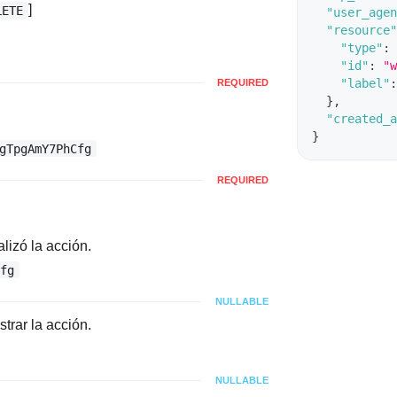
]
LETE
"user_agen
"resource"
"type"
:
"id"
:
"w
"label"
:
REQUIRED
}
,
"created_a
}
gTpgAmY7PhCfg
REQUIRED
lizó la acción.
Cfg
NULLABLE
trar la acción.
NULLABLE