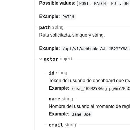
Possible values:
[
,
,
,
POST
PATCH
PUT
DE
Example:
PATCH
path
string
Ruta solicitada, sin query string.
Example:
/api/v1/webhooks/wh_1B2M2Y8As
actor
object
id
string
Token del usuario de dashboard que rea
Example:
cusr_1B2M2Y8AsgTpgAmY7Ph
name
string
Nombre del usuario al momento de regis
Example:
Jane Doe
email
string