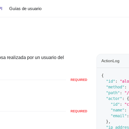
PI
Guías de usuario
sa realizada por un usuario del
ActionLog
{
REQUIRED
"id"
:
"alo
"method"
:
"path"
:
"/
"actor"
:
{
"id"
:
"c
"name"
:
REQUIRED
"email"
:
}
,
"ip_addres