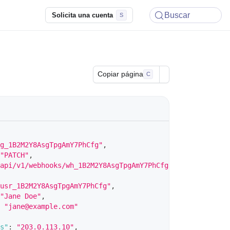
Buscar
Solicita una cuenta
Copiar página
C
g_1B2M2Y8AsgTpgAmY7PhCfg"
,
"PATCH"
,
api/v1/webhooks/wh_1B2M2Y8AsgTpgAmY7PhCfg"
,
usr_1B2M2Y8AsgTpgAmY7PhCfg"
,
"Jane Doe"
,
"jane@example.com"
s"
:
"203.0.113.10"
,