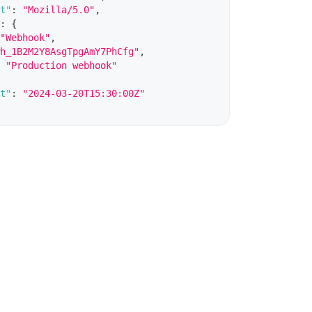
t"
:
"Mozilla/5.0"
,
:
{
"Webhook"
,
h_1B2M2Y8AsgTpgAmY7PhCfg"
,
"Production webhook"
t"
:
"2024-03-20T15:30:00Z"