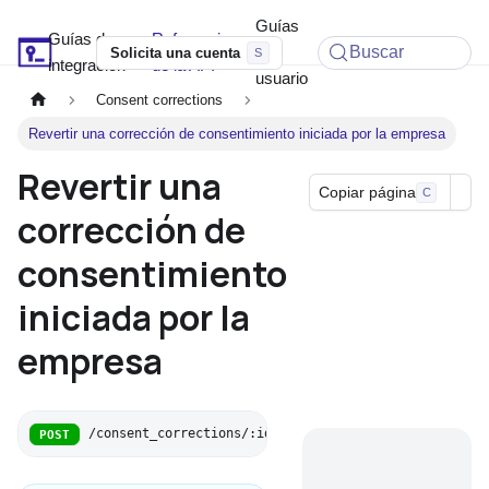
Guías
Guías de
Referencia
Soyio Docs
de
Buscar
Solicita una cuenta
integración
de la API
usuario
Consent corrections
Revertir una corrección de consentimiento iniciada por la empresa
Revertir una
Copiar página
C
corrección de
consentimiento
iniciada por la
empresa
/consent_corrections/:id/rollback
POST