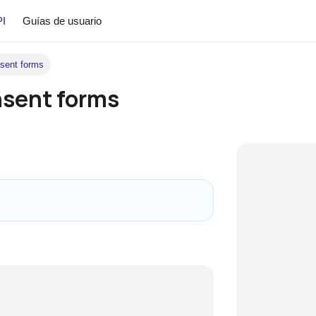
PI
Guías de usuario
nsent forms
nsent forms