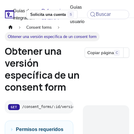
Guías
Guías de
Referencia
Soyio Docs
de
Buscar
Solicita una cuenta
integración
de la API
usuario
Consent forms
Obtener una versión específica de un consent form
Obtener una
Copiar página
C
versión
específica de un
consent form
/consent_forms/:id/versions/:version_id
GET
Permisos requeridos