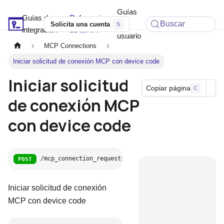
Guías
Guías de
Referencia
Soyio Docs
de
Buscar
Solicita una cuenta
integración
de la API
usuario
MCP Connections
Iniciar solicitud de conexión MCP con device code
Iniciar solicitud
Copiar página
C
de conexión MCP
con device code
/mcp_connection_requests
POST
Iniciar solicitud de conexión
MCP con device code