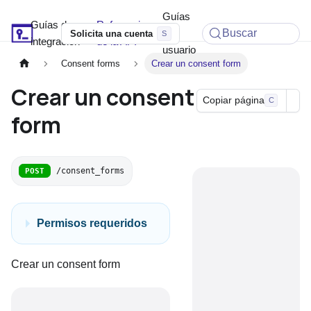
Guías
Guías de
Referencia
Soyio Docs
de
Buscar
Solicita una cuenta
integración
de la API
usuario
Consent forms
Crear un consent form
Crear un consent
Copiar página
C
form
/consent_forms
POST
Permisos requeridos
Crear un consent form