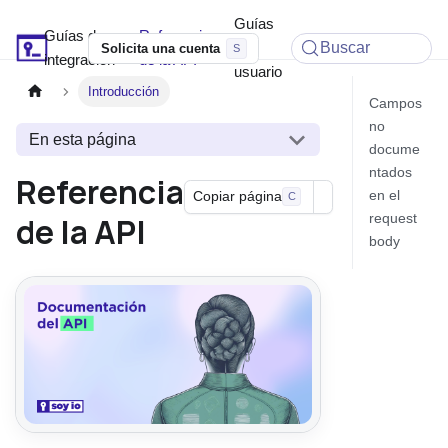
Guías
Guías de
Referencia
Soyio Docs
de
Buscar
Solicita una cuenta
integración
de la API
usuario
Introducción
Campos
no
En esta página
docume
ntados
Referencia
en el
Copiar página
C
de la API
request
body